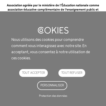
Association agréée par le ministère de l’Éducation nationale comme
association éducative complémentaire de l’enseignement public et
soutenue par le ministère de la Culture et la Fondation du Crédit Mutuel
pour la lecture.
MENTIONS LÉGALES
Nous utilisons des cookies pour comprendre
PROTECTION DES DONNÉES
comment vous interagissez avec notre site. En
acceptant, vous consentez à notre utilisation de
SOUTIENS ET PARTENAIRES
ces cookies.
NOUS CONTACTER
DOCUMENTS UTILES
TOUT ACCEPTER
TOUT REFUSER
LES INCOS EN DIRECT
GESTION DES COOKIES
PERSONNALISER
Protection des données
© Les Incorruptibles 2026
/ Illustrations : Jeanne Macaigne