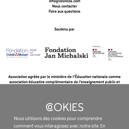
info@lesincos.com
Nous contacter
Foire aux questions
Soutenu par
Association agréée par le ministère de l’Éducation nationale comme
association éducative complémentaire de l’enseignement public et
soutenue par le ministère de la Culture et la Fondation du Crédit Mutuel
pour la lecture.
MENTIONS LÉGALES
Nous utilisons des cookies pour comprendre
PROTECTION DES DONNÉES
comment vous interagissez avec notre site. En