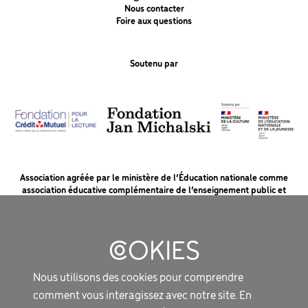
Nous contacter
Foire aux questions
Soutenu par
Association agréée par le ministère de l’Éducation nationale comme
association éducative complémentaire de l’enseignement public et
soutenue par le ministère de la Culture et la Fondation du Crédit Mutuel
pour la lecture.
MENTIONS LÉGALES
Nous utilisons des cookies pour comprendre
PROTECTION DES DONNÉES
comment vous interagissez avec notre site. En